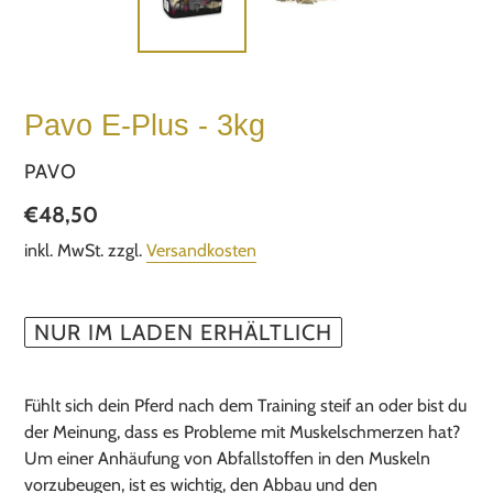
Pavo E-Plus - 3kg
VERKÄUFER
PAVO
Normaler
€48,50
Preis
inkl. MwSt. zzgl.
Versandkosten
NUR IM LADEN ERHÄLTLICH
Produkt
wird
Fühlt sich dein Pferd nach dem Training steif an oder bist du
zum
der Meinung, dass es Probleme mit Muskelschmerzen hat?
Warenkorb
Um einer Anhäufung von Abfallstoffen in den Muskeln
hinzugefügt
vorzubeugen, ist es wichtig, den Abbau und den