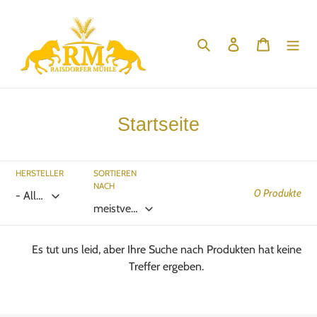
Direkt
zum
Suchen
Einloggen
Warenko
Inhalt
K
Startseite
a
t
HERSTELLER
SORTIEREN
NACH
e
0 Produkte
g
o
Es tut uns leid, aber Ihre Suche nach Produkten hat keine
r
Treffer ergeben.
i
e