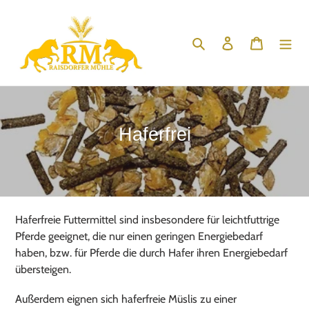
Direkt
zum
Suchen
Einloggen
Warenko
Inhalt
K
Haferfrei
a
t
e
g
Haferfreie Futtermittel sind insbesondere für leichtfuttrige
Pferde geeignet, die nur einen geringen Energiebedarf
o
haben, bzw. für Pferde die durch Hafer ihren Energiebedarf
r
übersteigen.
i
Außerdem eignen sich haferfreie Müslis zu einer