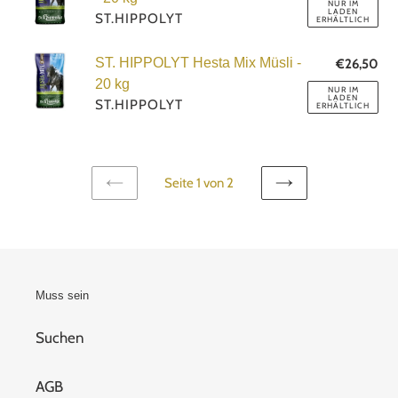
NUR IM
LADEN
Hesta
ST.HIPPOLYT
ERHÄLTLICH
Mix
ST.
Classic
ST. HIPPOLYT Hesta Mix Müsli -
€26,50
No
HIPPOLYT
Pre
-
20 kg
NUR IM
LADEN
Hesta
ST.HIPPOLYT
20
ERHÄLTLICH
Mix
kg
Müsli
-
Seite 1 von 2
20
VORHERIGE
NÄCHSTE
kg
SEITE
SEITE
Muss sein
Suchen
AGB