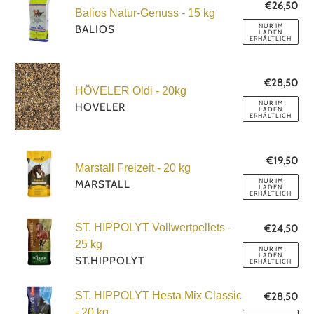
Balios
20kg
€26,50
No
Balios Natur-Genuss - 15 kg
Natur-
Pre
NUR IM
BALIOS
LADEN
Genuss
ERHÄLTLICH
-
HÖVELER
15
€28,50
No
Oldi
kg
HÖVELER Oldi - 20kg
Pre
-
NUR IM
HÖVELER
LADEN
ERHÄLTLICH
20kg
Marstall
€19,50
No
Marstall Freizeit - 20 kg
Freizeit
Pre
NUR IM
MARSTALL
LADEN
-
ERHÄLTLICH
20
ST.
kg
ST. HIPPOLYT Vollwertpellets -
€24,50
No
HIPPOLYT
Pre
25 kg
NUR IM
LADEN
Vollwertpellets
ST.HIPPOLYT
ERHÄLTLICH
-
ST.
25
ST. HIPPOLYT Hesta Mix Classic
€28,50
No
HIPPOLYT
Pre
kg
- 20 kg