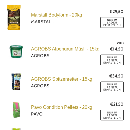
15kg
Marstall
€29,50
No
Bodyform
Marstall Bodyform - 20kg
Pre
-
NUR IM
MARSTALL
LADEN
ERHÄLTLICH
20kg
AGROBS
von
No
€14,50
Pre
AGROBS Alpengrün Müsli - 15kg
Alpengrün
AGROBS
Müsli
NUR IM
LADEN
ERHÄLTLICH
-
15kg
AGROBS
€34,50
No
AGROBS Spitzenreiter - 15kg
Spitzenreiter
Pre
NUR IM
AGROBS
LADEN
-
ERHÄLTLICH
15kg
Pavo
€21,50
No
Pavo Condition Pellets - 20kg
Condition
Pre
NUR IM
PAVO
LADEN
Pellets
ERHÄLTLICH
-