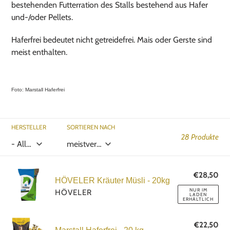
e
bestehenden Futterration des Stalls bestehend aus Hafer
:
und-/oder Pellets.
Haferfrei bedeutet nicht getreidefrei. Mais oder Gerste sind
meist enthalten.
Foto: Marstall Haferfrei
HERSTELLER
SORTIEREN NACH
28 Produkte
HÖVELER
€28,50
No
HÖVELER Kräuter Müsli - 20kg
Kräuter
Pre
NUR IM
HÖVELER
LADEN
Müsli
ERHÄLTLICH
-
Marstall
20kg
€22,50
No