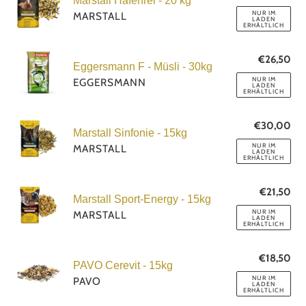
Marstall Haferfrei - 20 kg
Haferfrei
Pre
NUR IM
MARSTALL
LADEN
-
ERHÄLTLICH
20
Eggersmann
kg
€26,50
No
Eggersmann F - Müsli - 30kg
F
Pre
NUR IM
EGGERSMANN
LADEN
-
ERHÄLTLICH
Müsli
Marstall
-
€30,00
No
Marstall Sinfonie - 15kg
Sinfonie
Pre
30kg
NUR IM
MARSTALL
LADEN
-
ERHÄLTLICH
15kg
Marstall
€21,50
No
Marstall Sport-Energy - 15kg
Sport-
Pre
NUR IM
MARSTALL
LADEN
Energy
ERHÄLTLICH
-
PAVO
15kg
€18,50
No
PAVO Cerevit - 15kg
Cerevit
Pre
NUR IM
PAVO
LADEN
-
ERHÄLTLICH