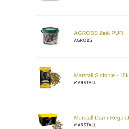
getreidefrei
AGROBS
Zink
AGROBS Zink PUR
PUR
AGROBS
Marstall
Sinfonie
Marstall Sinfonie - 15
-
MARSTALL
15kg
Marstall
Darm-
Marstall Darm-Regulat
Regulator
MARSTALL