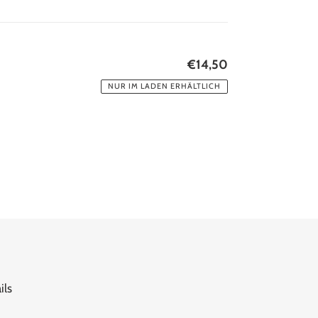
€14,50
Normaler
Preis
NUR IM LADEN ERHÄLTLICH
ils