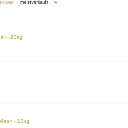
EN NACH
li - 20kg
 Mash - 15kg