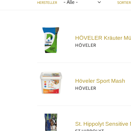
HERSTELLER
SORTIER
HÖVELER
Kräuter
HÖVELER Kräuter Müs
Müsli
HÖVELER
-
20kg
Höveler
Sport
Höveler Sport Mash
Mash
HÖVELER
St.
Hippolyt
St. Hippolyt Sensitive
Sensitive