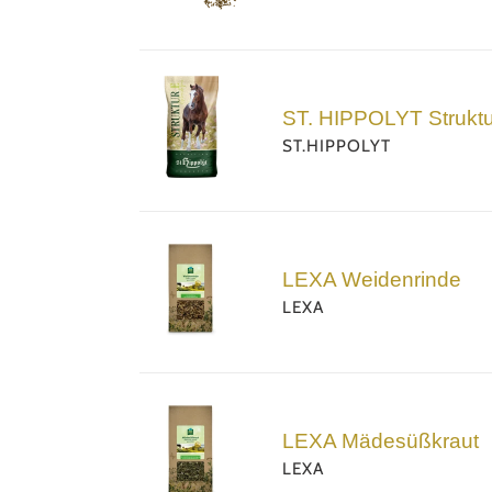
-
3,5
kg
ST.
HIPPOLYT
ST. HIPPOLYT Struktur
Struktur
ST.HIPPOLYT
E
getreidefrei
-
LEXA
15
Weidenrinde
kg
LEXA Weidenrinde
LEXA
LEXA
Mädesüßkraut
LEXA Mädesüßkraut
LEXA