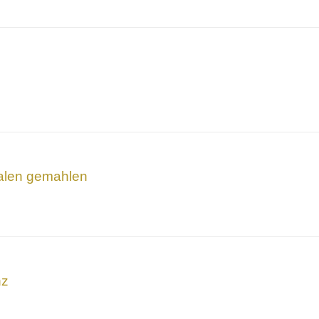
alen gemahlen
nz