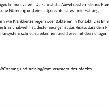
r
fähiges Immunsystem. Du kannst das Abwehrsystem deines Pfer
ene Fütterung und eine artgerechte, stressfreie Haltung.
i
e
wie Krankheitserregern oder Bakterien in Kontakt. Das Immu
:
e Immunabwehr ist, desto niedriger ist das Risiko, dass dein P
Immunsystem schnell zu erkennen und dieses mit den richtige
3%BCtterung-und-training/immunsystem-des-pferdes