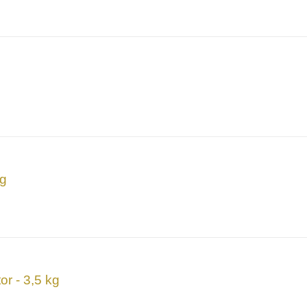
kg
or - 3,5 kg