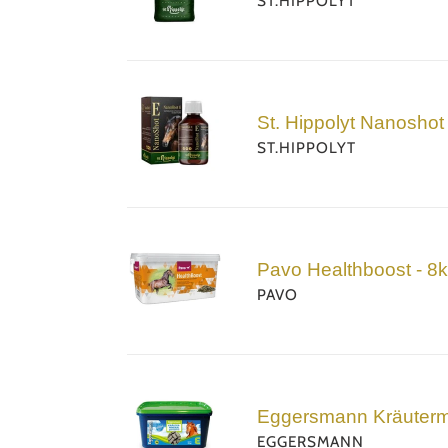
ST.HIPPOLYT
Mash
-
15kg
St.
Hippolyt
St. Hippolyt Nanoshot 
Nanoshot
ST.HIPPOLYT
E
-
0,3l
Pavo
Healthboost
Pavo Healthboost - 8
-
PAVO
8kg
Eggersmann
Kräutermineral
Eggersmann Kräutermin
Bricks
EGGERSMANN