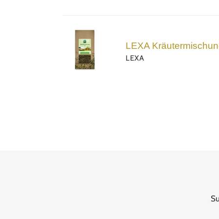
LEXA
Kräutermischung
LEXA Kräutermischun
Winter
LEXA
S