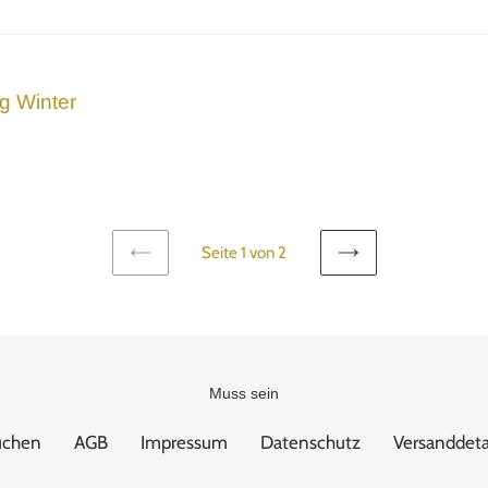
g Winter
Seite 1 von 2
VORHERIGE
NÄCHSTE
SEITE
SEITE
Muss sein
uchen
AGB
Impressum
Datenschutz
Versanddeta