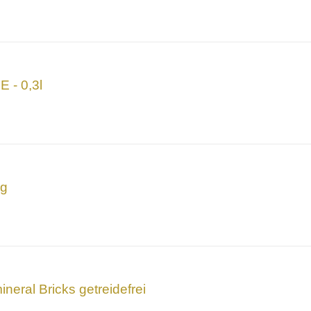
E - 0,3l
kg
eral Bricks getreidefrei