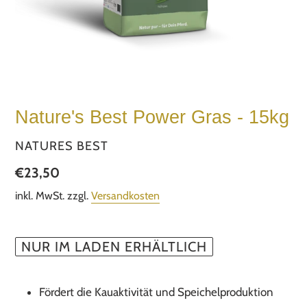
Nature's Best Power Gras - 15kg
VERKÄUFER
NATURES BEST
Normaler
€23,50
Preis
inkl. MwSt. zzgl.
Versandkosten
NUR IM LADEN ERHÄLTLICH
Produkt
wird
Fördert die Kauaktivität und Speichelproduktion
zum