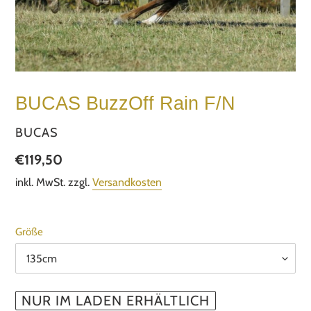
BUCAS BuzzOff Rain F/N
VERKÄUFER
BUCAS
Normaler
€119,50
Preis
inkl. MwSt. zzgl.
Versandkosten
Größe
NUR IM LADEN ERHÄLTLICH