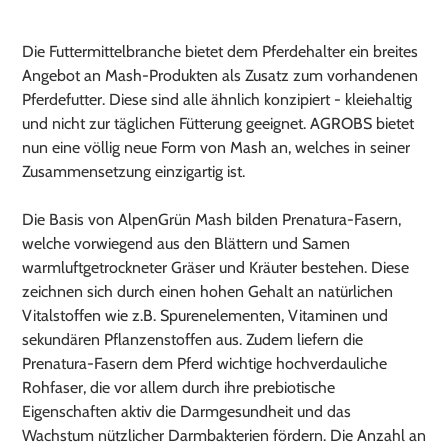
Produkt
wird
Die Futtermittelbranche bietet dem Pferdehalter ein breites
zum
Angebot an Mash-Produkten als Zusatz zum vorhandenen
Warenkorb
Pferdefutter. Diese sind alle ähnlich konzipiert - kleiehaltig
hinzugefügt
und nicht zur täglichen Fütterung geeignet. AGROBS bietet
nun eine völlig neue Form von Mash an, welches in seiner
Zusammensetzung einzigartig ist.
Die Basis von AlpenGrün Mash bilden Prenatura-Fasern,
welche vorwiegend aus den Blättern und Samen
warmluftgetrockneter Gräser und Kräuter bestehen. Diese
zeichnen sich durch einen hohen Gehalt an natürlichen
Vitalstoffen wie z.B. Spurenelementen, Vitaminen und
sekundären Pflanzenstoffen aus. Zudem liefern die
Prenatura-Fasern dem Pferd wichtige hochverdauliche
Rohfaser, die vor allem durch ihre prebiotische
Eigenschaften aktiv die Darmgesundheit und das
Wachstum nützlicher Darmbakterien fördern. Die Anzahl an