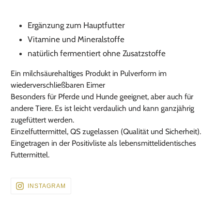
Produkt
wird
Ergänzung zum Hauptfutter
zum
Vitamine und Mineralstoffe
Warenkorb
natürlich fermentiert ohne Zusatzstoffe
hinzugefügt
Ein milchsäurehaltiges Produkt in Pulverform im
wiederverschließbaren Eimer
Besonders für Pferde und Hunde geeignet, aber auch für
andere Tiere. Es ist leicht verdaulich und kann ganzjährig
zugefüttert werden.
Einzelfuttermittel, QS zugelassen (Qualität und Sicherheit).
Eingetragen in der Positivliste als lebensmittelidentisches
Futtermittel.
BESUCHEN
INSTAGRAM
SIE
UNS
AUF
INSTAGRAM