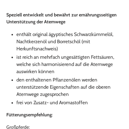
Produkt
wird
Speziell entwickelt und bewährt zur ernährungsseitigen
zum
Unterstützung der Atemwege
Warenkorb
hinzugefügt
enthält original ägyptisches Schwarzkümmelöl,
Nachtkerzenöl und Borretschöl (mit
Herkunftsnachweis)
ist reich an mehrfach ungesättigten Fettsäuren,
welche sich harmonisierend auf die Atemwege
auswirken können
den enthaltenen Pflanzenölen werden
unterstützende Eigenschaften auf die oberen
Atemwege zugesprochen
frei von Zusatz- und Aromastoffen
Fütterungsempfehlung
:
Großpferde: