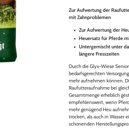
Produkt
wird
Zur Aufwertung der Raufutte
zum
mit Zahnproblemen
Warenkorb
hinzugefügt
Zur Aufwertung der Heu
Heuersatz für Pferde 
Untergemischt unter das
längere Fresszeiten
Durch die Glyx-Wiese Senio
bedarfsgerechten Versorgung 
mehr aufnehmen können. Die 
Raufutteraufnahme bei gleic
Gesamtmenge erheblich geste
empfehlenswert, wenn Pferd
mehr genügend Heu aufnehm
trocken, als auch in Wasser 
schonenden Herstellungsproze