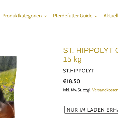
Produktkategorien
Pferdefutter Guide
Aktuel
ST. HIPPOLYT G
15 kg
VERKÄUFER
ST.HIPPOLYT
Normaler
€18,50
Preis
inkl. MwSt. zzgl.
Versandkoste
NUR IM LADEN ERH