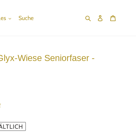
les
Suche
Suchen
Einloggen
Warenko
lyx-Wiese Seniorfaser -
n
ÄLTLICH