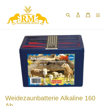
Direkt
zum
Suchen
Einloggen
Warenko
Inhalt
Weidezaunbatterie Alkaline 160
Ah