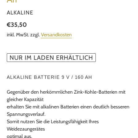
VERKÄUFER
ALKALINE
Normaler
€35,50
Preis
inkl. MwSt. zzgl.
Versandkosten
NUR IM LADEN ERHÄLTLICH
Produkt
wird
ALKALINE BATTERIE 9 V / 160 AH
zum
Warenkorb
Gegenüber den herkömmlichen Zink-Kohle-Batterien mit
hinzugefügt
gleicher Kapazität
erhalten Sie mit alkalinen Batterien einen deutlich besseren
Spannungsverlauf.
Somit nutzen Sie die Leistungsfähigkeit Ihres
Weidezaungerätes
optimal aus.